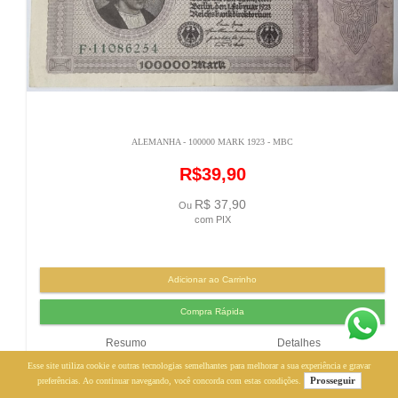
ALEMANHA - 100000 MARK 1923 - MBC
R$39,90
R$ 37,90
Ou
com PIX
Resumo
Detalhes
Esse site utiliza cookie e outras tecnologias semelhantes para melhorar a sua experiência e gravar
Prosseguir
preferências. Ao continuar navegando, você concorda com estas condições.