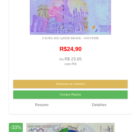
0 EURO 2022 QATAR BRASIL - SOUVENIR
R$24,90
R$ 23,65
Ou
com PIX
Resumo
Detalhes
-33%