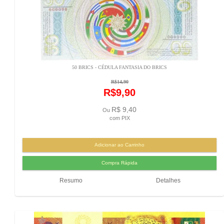
50 BRICS - CÉDULA FANTASIA DO BRICS
R$14,90
R$9,90
R$ 9,40
Ou
com PIX
Resumo
Detalhes