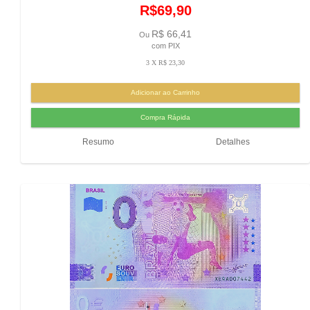
R$69,90
R$ 66,41
Ou
com PIX
3 X R$ 23,30
Resumo
Detalhes