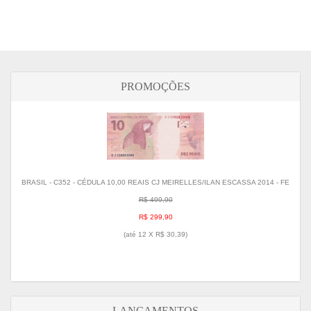
Resumo
Detalhes
PROMOÇÕES
BRASIL - C352 - CÉDULA 10,00 REAIS CJ MEIRELLES/ILAN ESCASSA 2014 - FE
R$ 499,90
R$ 299,90
(até
12 X R$ 30,39
)
LANÇAMENTOS