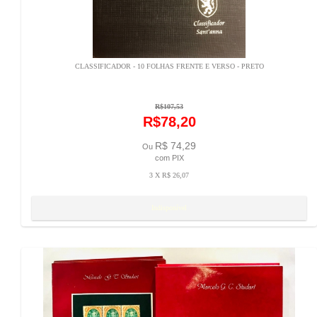
CLASSIFICADOR - 10 FOLHAS FRENTE E VERSO - PRETO
R$107,53
R$78,20
R$ 74,29
Ou
com PIX
3 X R$ 26,07
Resumo
Detalhes