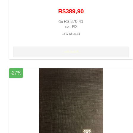
R$389,90
R$ 370,41
Ou
com PIX
12 X R$ 39,51
Resumo
Detalhes
-27%