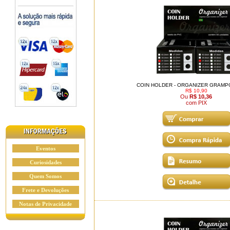
COIN HOLDER - ORGANIZER GRAMPO
R$ 10,90
Ou
R$ 10,36
com PIX
Eventos
Curiosidades
Quem Somos
Frete e Devoluções
Notas de Privacidade