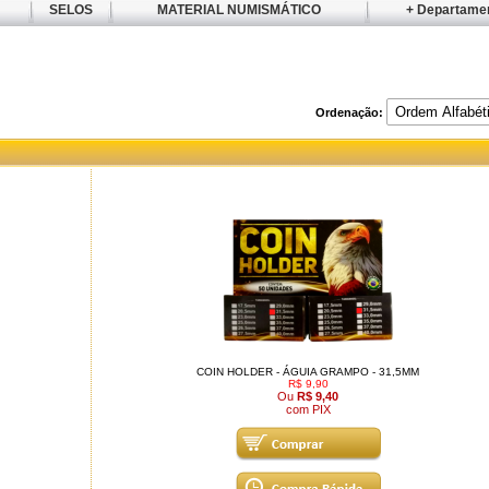
SELOS
MATERIAL NUMISMÁTICO
+ Departame
Ordenação:
COIN HOLDER - ÁGUIA GRAMPO - 31,5MM
R$ 9,90
Ou
R$ 9,40
com PIX