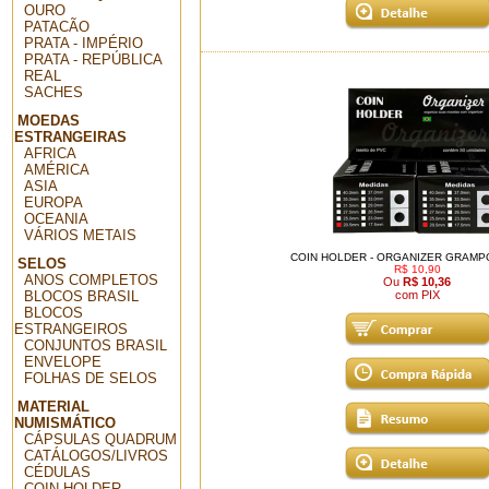
OURO
PATACÃO
PRATA - IMPÉRIO
PRATA - REPÚBLICA
REAL
SACHES
MOEDAS
ESTRANGEIRAS
AFRICA
AMÉRICA
ASIA
EUROPA
OCEANIA
VÁRIOS METAIS
COIN HOLDER - ORGANIZER GRAMPO
SELOS
R$ 10,90
ANOS COMPLETOS
Ou
R$ 10,36
BLOCOS BRASIL
com PIX
BLOCOS
ESTRANGEIROS
CONJUNTOS BRASIL
ENVELOPE
FOLHAS DE SELOS
MATERIAL
NUMISMÁTICO
CÁPSULAS QUADRUM
CATÁLOGOS/LIVROS
CÉDULAS
COIN HOLDER