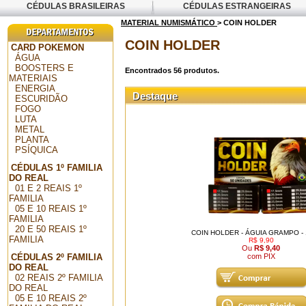
CÉDULAS BRASILEIRAS
CÉDULAS ESTRANGEIRAS
MATERIAL NUMISMÁTICO
> COIN HOLDER
COIN HOLDER
CARD POKEMON
ÁGUA
BOOSTERS E
Encontrados
56
produtos.
MATERIAIS
ENERGIA
Destaque
ESCURIDÃO
FOGO
LUTA
METAL
PLANTA
PSÍQUICA
CÉDULAS 1º FAMILIA
DO REAL
01 E 2 REAIS 1º
FAMILIA
05 E 10 REAIS 1º
FAMILIA
20 E 50 REAIS 1º
COIN HOLDER - ÁGUIA GRAMPO -
FAMILIA
R$ 9,90
Ou
R$ 9,40
CÉDULAS 2º FAMILIA
com PIX
DO REAL
02 REAIS 2º FAMILIA
DO REAL
05 E 10 REAIS 2º