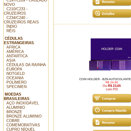
C197/C209 - CRUZADO
NOVO
C210/C233 -
CRUZEIROS
C234/C240 -
CRUZEIROS REAIS
ÍNDIO
RÉIS
CÉDULAS
ESTRANGEIRAS
AFRICA
AMÉRICA
ANTARTICA
ASIA
CÉDULAS DA RAINHA
EUROPA
NOTGELD
OCEANIA
COIN HOLDER - BZN AUTOCOLANTE 
POLÍMERO
R$ 24,90
Ou
R$ 23,65
SPECIMEN
com PIX
MOEDAS
BRASILEIRAS
AÇO INOXIDÁVEL
ALUMINIO
BRONZE
BRONZE ALUMINIO
COBRE
COMEMORATIVAS
CUPRO NÍQUEL