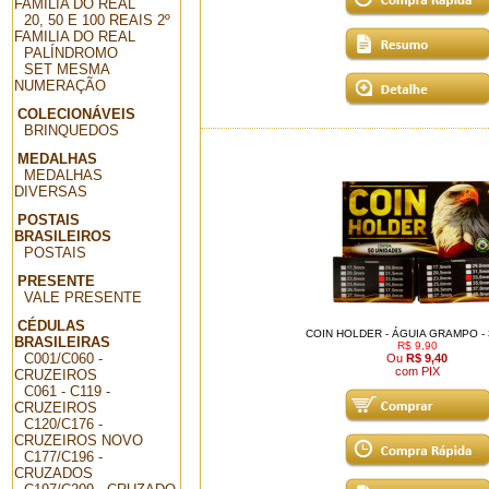
FAMILIA DO REAL
20, 50 E 100 REAIS 2º
FAMILIA DO REAL
PALÍNDROMO
SET MESMA
NUMERAÇÃO
COLECIONÁVEIS
BRINQUEDOS
MEDALHAS
MEDALHAS
DIVERSAS
POSTAIS
BRASILEIROS
POSTAIS
PRESENTE
VALE PRESENTE
CÉDULAS
COIN HOLDER - ÁGUIA GRAMPO -
BRASILEIRAS
R$ 9,90
C001/C060 -
Ou
R$ 9,40
com PIX
CRUZEIROS
C061 - C119 -
CRUZEIROS
C120/C176 -
CRUZEIROS NOVO
C177/C196 -
CRUZADOS